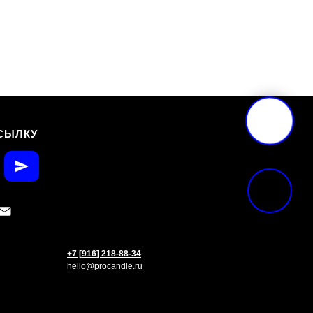
СЫЛКУ
+7 [916] 218-88-34
hello@procandle.ru