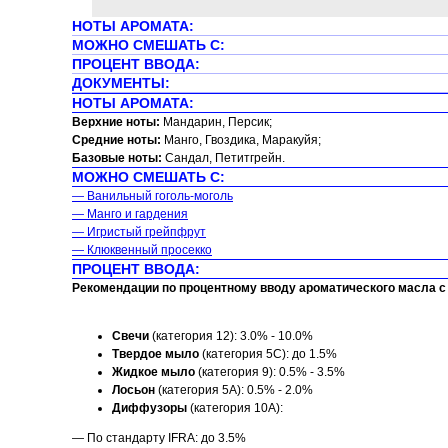
НОТЫ АРОМАТА:
МОЖНО СМЕШАТЬ С:
ПРОЦЕНТ ВВОДА:
ДОКУМЕНТЫ:
НОТЫ АРОМАТА:
Верхние ноты:
Мандарин, Персик;
Средние ноты:
Манго, Гвоздика, Маракуйя;
Базовые ноты:
Сандал, Петитгрейн.
МОЖНО СМЕШАТЬ С:
— Ванильный гоголь-моголь
— Манго и гардения
— Игристый грейпфрут
— Клюквенный просекко
ПРОЦЕНТ ВВОДА:
Рекомендации по процентному вводу ароматического масла с 
Свечи
(категория 12): 3.0% - 10.0%
Твердое мыло
(категория 5C): до 1.5%
Жидкое мыло
(категория 9): 0.5% - 3.5%
Лосьон
(категория 5A): 0.5% - 2.0%
Диффузоры
(категория 10A):
— По стандарту IFRA: до 3.5%