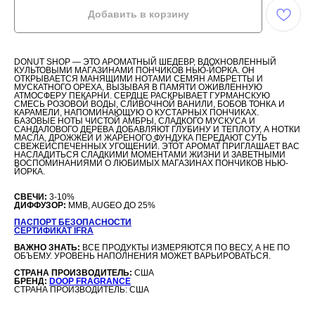
Добавить в корзину
DONUT SHOP — ЭТО АРОМАТНЫЙ ШЕДЕВР, ВДОХНОВЛЕННЫЙ
КУЛЬТОВЫМИ МАГАЗИНАМИ ПОНЧИКОВ НЬЮ-ЙОРКА. ОН
ОТКРЫВАЕТСЯ МАНЯЩИМИ НОТАМИ СЕМЯН АМБРЕТТЫ И
МУСКАТНОГО ОРЕХА, ВЫЗЫВАЯ В ПАМЯТИ ОЖИВЛЕННУЮ
АТМОСФЕРУ ПЕКАРНИ. СЕРДЦЕ РАСКРЫВАЕТ ГУРМАНСКУЮ
СМЕСЬ РОЗОВОЙ ВОДЫ, СЛИВОЧНОЙ ВАНИЛИ, БОБОВ ТОНКА И
КАРАМЕЛИ, НАПОМИНАЮЩУЮ О КУСТАРНЫХ ПОНЧИКАХ.
БАЗОВЫЕ НОТЫ ЧИСТОЙ АМБРЫ, СЛАДКОГО МУСКУСА И
САНДАЛОВОГО ДЕРЕВА ДОБАВЛЯЮТ ГЛУБИНУ И ТЕПЛОТУ, А НОТКИ
МАСЛА, ДРОЖЖЕЙ И ЖАРЕНОГО ФУНДУКА ПЕРЕДАЮТ СУТЬ
СВЕЖЕИСПЕЧЕННЫХ УГОЩЕНИЙ. ЭТОТ АРОМАТ ПРИГЛАШАЕТ ВАС
НАСЛАДИТЬСЯ СЛАДКИМИ МОМЕНТАМИ ЖИЗНИ И ЗАВЕТНЫМИ
ВОСПОМИНАНИЯМИ О ЛЮБИМЫХ МАГАЗИНАХ ПОНЧИКОВ НЬЮ-
ЙОРКА.
СВЕЧИ:
3-10%
ДИФФУЗОР:
MMB, AUGEO ДО 25%
ПАСПОРТ БЕЗОПАСНОСТИ
СЕРТИФИКАТ IFRA
ВАЖНО ЗНАТЬ:
ВСЕ ПРОДУКТЫ ИЗМЕРЯЮТСЯ ПО ВЕСУ, А НЕ ПО
ОБЪЕМУ. УРОВЕНЬ НАПОЛНЕНИЯ МОЖЕТ ВАРЬИРОВАТЬСЯ.
СТРАНА ПРОИЗВОДИТЕЛЬ:
США
БРЕНД:
DOOP FRAGRANCE
СТРАНА ПРОИЗВОДИТЕЛЬ: США