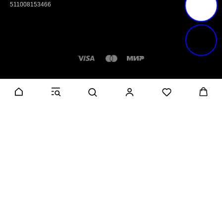
511008153466
Tilda
Made on