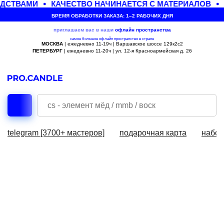
ДСТВАМИ
КАЧЕСТВО НАЧИНАЕТСЯ С МАТЕРИАЛОВ
ВРЕМЯ ОБРАБОТКИ ЗАКАЗА: 1–2 РАБОЧИХ ДНЯ
приглашаем вас в наши
офлайн
пространства
самое большое офлайн пространство в стране
МОСКВА
| ежедневно 11-19ч | Варшавское шоссе 129к2с2
ПЕТЕРБУРГ
| ежедневно 11-20ч | ул. 12-я Красноармейская д. 26
telegram [3700+ мастеров]
подарочная карта
набор