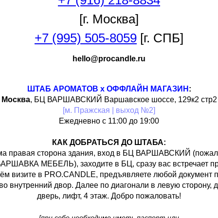
+7 (916) 218-8834
[г. Москва]
+7 (995) 505-8059
[г. СПБ]
hello@procandle.ru
ШТАБ АРОМАТОВ х ОФФЛАЙН МАГАЗИН
:
Москва
, БЦ ВАРШАВСКИЙ Варшавское шоссе, 129к2 стр2
[м. Пражская | выход №2]
Ежедневно с 11:00 до 19:00
КАК ДОБРАТЬСЯ ДО ШТАБА:
а правая сторона здания, вход в БЦ ВАРШАВСКИЙ (пожалу
АРШАВКА МЕБЕЛЬ), заходите в БЦ, сразу вас встречает пр
оём визите в PRO.CANDLE, предъявляете любой документ
во внутренний двор. Далее по диагонали в левую сторону, д
дверь, лифт, 4 этаж. Добро пожаловать!
[при себе необходимо иметь паспорт или