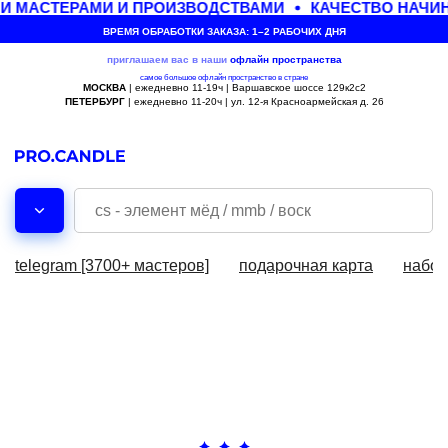
И МАСТЕРАМИ И ПРОИЗВОДСТВАМИ
КАЧЕСТВО НАЧИН
ВРЕМЯ ОБРАБОТКИ ЗАКАЗА: 1–2 РАБОЧИХ ДНЯ
приглашаем вас в наши
офлайн
пространства
самое большое офлайн пространство в стране
МОСКВА
| ежедневно 11-19ч | Варшавское шоссе 129к2с2
ПЕТЕРБУРГ
| ежедневно 11-20ч | ул. 12-я Красноармейская д. 26
telegram [3700+ мастеров]
подарочная карта
набор