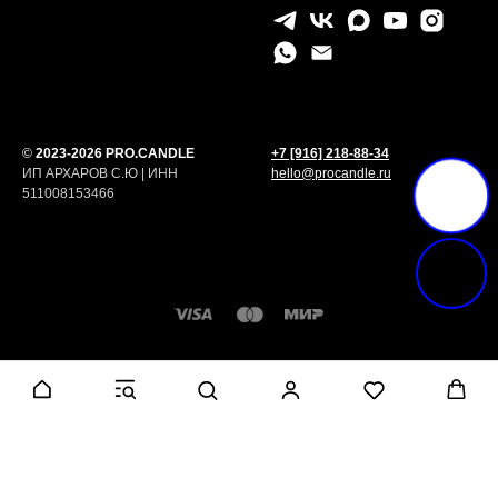
©
2023-2026 PRO.CANDLE
+7 [916] 218-88-34
ИП АРХАРОВ С.Ю | ИНН
hello@procandle.ru
511008153466
Tilda
Made on