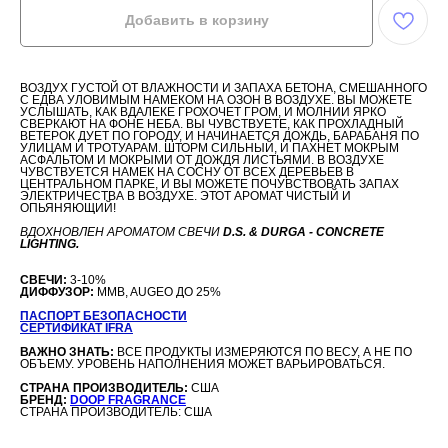
Добавить в корзину
ВОЗДУХ ГУСТОЙ ОТ ВЛАЖНОСТИ И ЗАПАХА БЕТОНА, СМЕШАННОГО
С ЕДВА УЛОВИМЫМ НАМЕКОМ НА ОЗОН В ВОЗДУХЕ. ВЫ МОЖЕТЕ
УСЛЫШАТЬ, КАК ВДАЛЕКЕ ГРОХОЧЕТ ГРОМ, И МОЛНИИ ЯРКО
СВЕРКАЮТ НА ФОНЕ НЕБА. ВЫ ЧУВСТВУЕТЕ, КАК ПРОХЛАДНЫЙ
ВЕТЕРОК ДУЕТ ПО ГОРОДУ, И НАЧИНАЕТСЯ ДОЖДЬ, БАРАБАНЯ ПО
УЛИЦАМ И ТРОТУАРАМ. ШТОРМ СИЛЬНЫЙ, И ПАХНЕТ МОКРЫМ
АСФАЛЬТОМ И МОКРЫМИ ОТ ДОЖДЯ ЛИСТЬЯМИ. В ВОЗДУХЕ
ЧУВСТВУЕТСЯ НАМЕК НА СОСНУ ОТ ВСЕХ ДЕРЕВЬЕВ В
ЦЕНТРАЛЬНОМ ПАРКЕ, И ВЫ МОЖЕТЕ ПОЧУВСТВОВАТЬ ЗАПАХ
ЭЛЕКТРИЧЕСТВА В ВОЗДУХЕ. ЭТОТ АРОМАТ ЧИСТЫЙ И
ОПЬЯНЯЮЩИЙ!
ВДОХНОВЛЕН АРОМАТОМ СВЕЧИ
D.S. & DURGA - CONCRETE
LIGHTING.
СВЕЧИ:
3-10%
ДИФФУЗОР:
MMB, AUGEO ДО 25%
ПАСПОРТ БЕЗОПАСНОСТИ
СЕРТИФИКАТ IFRA
ВАЖНО ЗНАТЬ:
ВСЕ ПРОДУКТЫ ИЗМЕРЯЮТСЯ ПО ВЕСУ, А НЕ ПО
ОБЪЕМУ. УРОВЕНЬ НАПОЛНЕНИЯ МОЖЕТ ВАРЬИРОВАТЬСЯ.
СТРАНА ПРОИЗВОДИТЕЛЬ:
США
БРЕНД:
DOOP FRAGRANCE
СТРАНА ПРОИЗВОДИТЕЛЬ: США