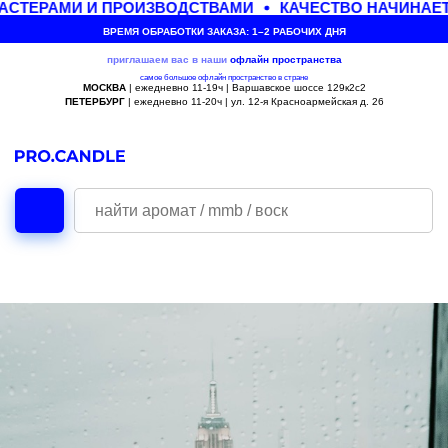
СТЕРАМИ И ПРОИЗВОДСТВАМИ
КАЧЕСТВО НАЧИНАЕТ
ВРЕМЯ ОБРАБОТКИ ЗАКАЗА: 1–2 РАБОЧИХ ДНЯ
приглашаем вас в наши
офлайн
пространства
самое большое офлайн пространство в стране
МОСКВА
| ежедневно 11-19ч | Варшавское шоссе 129к2с2
ПЕТЕРБУРГ
| ежедневно 11-20ч | ул. 12-я Красноармейская д. 26