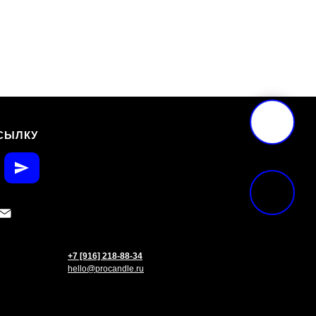
СЫЛКУ
+7 [916] 218-88-34
hello@procandle.ru