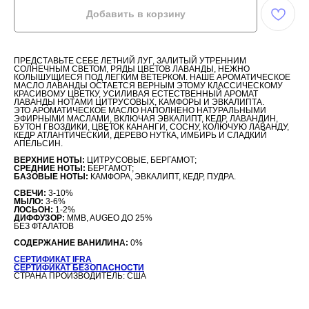
Добавить в корзину
ПРЕДСТАВЬТЕ СЕБЕ ЛЕТНИЙ ЛУГ, ЗАЛИТЫЙ УТРЕННИМ
СОЛНЕЧНЫМ СВЕТОМ, РЯДЫ ЦВЕТОВ ЛАВАНДЫ, НЕЖНО
КОЛЫШУЩИЕСЯ ПОД ЛЕГКИМ ВЕТЕРКОМ. НАШЕ АРОМАТИЧЕСКОЕ
МАСЛО ЛАВАНДЫ ОСТАЕТСЯ ВЕРНЫМ ЭТОМУ КЛАССИЧЕСКОМУ
КРАСИВОМУ ЦВЕТКУ, УСИЛИВАЯ ЕСТЕСТВЕННЫЙ АРОМАТ
ЛАВАНДЫ НОТАМИ ЦИТРУСОВЫХ, КАМФОРЫ И ЭВКАЛИПТА.
ЭТО АРОМАТИЧЕСКОЕ МАСЛО НАПОЛНЕНО НАТУРАЛЬНЫМИ
ЭФИРНЫМИ МАСЛАМИ, ВКЛЮЧАЯ ЭВКАЛИПТ, КЕДР, ЛАВАНДИН,
БУТОН ГВОЗДИКИ, ЦВЕТОК КАНАНГИ, СОСНУ, КОЛЮЧУЮ ЛАВАНДУ,
КЕДР АТЛАНТИЧЕСКИЙ, ДЕРЕВО НУТКА, ИМБИРЬ И СЛАДКИЙ
АПЕЛЬСИН.
ВЕРХНИЕ НОТЫ:
ЦИТРУСОВЫЕ, БЕРГАМОТ;
СРЕДНИЕ НОТЫ:
БЕРГАМОТ;
БАЗОВЫЕ НОТЫ:
КАМФОРА, ЭВКАЛИПТ, КЕДР, ПУДРА.
СВЕЧИ:
3-10%
МЫЛО:
3-6%
ЛОСЬОН:
1-2%
ДИФФУЗОР:
MMB, AUGEO ДО 25%
БЕЗ ФТАЛАТОВ
СОДЕРЖАНИЕ ВАНИЛИНА:
0%
СЕРТИФИКАТ IFRA
СЕРТИФИКАТ БЕЗОПАСНОСТИ
СТРАНА ПРОИЗВОДИТЕЛЬ: США