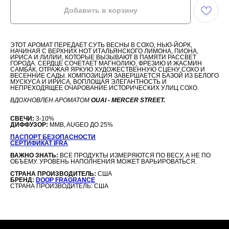
Добавить в корзину
ЭТОТ АРОМАТ ПЕРЕДАЕТ СУТЬ ВЕСНЫ В СОХО, НЬЮ-ЙОРК,
НАЧИНАЯ С ВЕРХНИХ НОТ ИТАЛЬЯНСКОГО ЛИМОНА, ПИОНА,
ИРИСА И ЛИЛИИ, КОТОРЫЕ ВЫЗЫВАЮТ В ПАМЯТИ РАССВЕТ
ГОРОДА. СЕРДЦЕ СОЧЕТАЕТ МАГНОЛИЮ, ФРЕЗИЮ И ЖАСМИН
САМБАК, ОТРАЖАЯ ЯРКУЮ ХУДОЖЕСТВЕННУЮ СЦЕНУ СОХО И
ВЕСЕННИЕ САДЫ. КОМПОЗИЦИЯ ЗАВЕРШАЕТСЯ БАЗОЙ ИЗ БЕЛОГО
МУСКУСА И ИРИСА, ВОПЛОЩАЯ ЭЛЕГАНТНОСТЬ И
НЕПРЕХОДЯЩЕЕ ОЧАРОВАНИЕ ИСТОРИЧЕСКИХ УЛИЦ СОХО.
ВДОХНОВЛЕН АРОМАТОМ
OUAI - MERCER STREET.
СВЕЧИ:
3-10%
ДИФФУЗОР:
MMB, AUGEO ДО 25%
ПАСПОРТ БЕЗОПАСНОСТИ
СЕРТИФИКАТ IFRA
ВАЖНО ЗНАТЬ:
ВСЕ ПРОДУКТЫ ИЗМЕРЯЮТСЯ ПО ВЕСУ, А НЕ ПО
ОБЪЕМУ. УРОВЕНЬ НАПОЛНЕНИЯ МОЖЕТ ВАРЬИРОВАТЬСЯ.
СТРАНА ПРОИЗВОДИТЕЛЬ:
США
БРЕНД:
DOOP FRAGRANCE
СТРАНА ПРОИЗВОДИТЕЛЬ: США