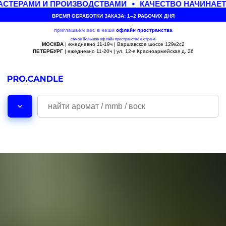
СТЕРАМИ И ПРОИЗВОДСТВАМИ
КАЧЕСТВО НАЧИНАЕТ
ВРЕМЯ ОБРАБОТКИ ЗАКАЗА: 1–2 РАБОЧИХ ДНЯ
приглашаем вас в наши
офлайн
пространства
самое большое офлайн пространство в стране
МОСКВА
| ежедневно 11-19ч | Варшавское шоссе 129к2с2
ПЕТЕРБУРГ
| ежедневно 11-20ч | ул. 12-я Красноармейская д. 26