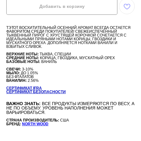
Добавить в корзину
ТЭТОТ ВОСХИТИТЕЛЬНЫЙ ОСЕННИЙ АРОМАТ ВСЕГДА ОСТАЕТСЯ
ФАВОРИТОМ СРЕДИ ПОКУПАТЕЛЕЙ! СВЕЖЕИСПЕЧЕННЫЙ
ТЫКВЕННЫЙ ПИРОГ С ХРУСТЯЩЕЙ КОРОЧКОЙ СОЧЕТАЕТСЯ С
ИДЕАЛЬНЫМИ ПРЯНЫМИ НОТАМИ КОРИЦЫ, ГВОЗДИКИ И
МУСКАТНОГО ОРЕХА. ДОПОЛНЯЕТСЯ НОТКАМИ ВАНИЛИ И
ВЗБИТЫХ СЛИВОК.
ВЕРХНИЕ НОТЫ:
ТЫКВА, СПЕЦИИ
СРЕДНИЕ НОТЫ:
КОРИЦА, ГВОЗДИКА, МУСКАТНЫЙ ОРЕХ
БАЗОВЫЕ НОТЫ:
ВАНИЛЬ
СВЕЧИ:
3-10%
МЫЛО:
ДО 1.05%
БЕЗ ФТАЛАТОВ
ВАНИЛИН:
2.56%
СЕРТИФИКАТ IFRA
СЕРТИФИКАТ БЕЗОПАСНОСТИ
ВАЖНО ЗНАТЬ:
ВСЕ ПРОДУКТЫ ИЗМЕРЯЮТСЯ ПО ВЕСУ, А
НЕ ПО ОБЪЕМУ. УРОВЕНЬ НАПОЛНЕНИЯ МОЖЕТ
ВАРЬИРОВАТЬСЯ.
СТРАНА ПРОИЗВОДИТЕЛЬ:
США
БРЕНД:
NORTH WOOD