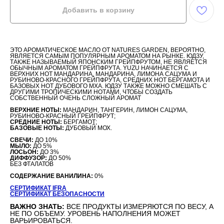
Добавить в корзину
ЭТО АРОМАТИЧЕСКОЕ МАСЛО ОТ NATURES GARDEN, ВЕРОЯТНО,
ЯВЛЯЕТСЯ САМЫМ ПОПУЛЯРНЫМ АРОМАТОМ НА РЫНКЕ. ЮДЗУ,
ТАКЖЕ НАЗЫВАЕМЫЙ ЯПОНСКИМ ГРЕЙПФРУТОМ, НЕ ЯВЛЯЕТСЯ
ОБЫЧНЫМ АРОМАТОМ ГРЕЙПФРУТА. YUZU НАЧИНАЕТСЯ С
ВЕРХНИХ НОТ МАНДАРИНА, МАНДАРИНА, ЛИМОНА САЦУМА И
РУБИНОВО-КРАСНОГО ГРЕЙПФРУТА, СРЕДНИХ НОТ БЕРГАМОТА И
БАЗОВЫХ НОТ ДУБОВОГО МХА. ЮДЗУ ТАКЖЕ МОЖНО СМЕШАТЬ С
ДРУГИМИ ТРОПИЧЕСКИМИ НОТАМИ, ЧТОБЫ СОЗДАТЬ
СОБСТВЕННЫЙ ОЧЕНЬ СЛОЖНЫЙ АРОМАТ
ВЕРХНИЕ НОТЫ:
МАНДАРИН, ТАНГЕРИН, ЛИМОН САЦУМА,
РУБИНОВО-КРАСНЫЙ ГРЕЙПФРУТ;
СРЕДНИЕ НОТЫ:
БЕРГАМОТ;
БАЗОВЫЕ НОТЫ:
ДУБОВЫЙ МОХ.
СВЕЧИ:
ДО 10%
МЫЛО:
ДО 5%
ЛОСЬОН:
ДО 3%
ДИФФУЗОР:
ДО 50%
БЕЗ ФТАЛАТОВ
СОДЕРЖАНИЕ ВАНИЛИНА:
0%
СЕРТИФИКАТ IFRA
СЕРТИФИКАТ БЕЗОПАСНОСТИ
ВАЖНО ЗНАТЬ:
ВСЕ ПРОДУКТЫ ИЗМЕРЯЮТСЯ ПО ВЕСУ, А
НЕ ПО ОБЪЕМУ. УРОВЕНЬ НАПОЛНЕНИЯ МОЖЕТ
ВАРЬИРОВАТЬСЯ.