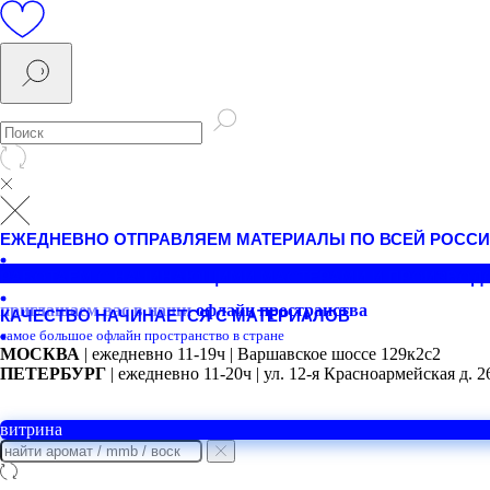
ЕЖЕДНЕВНО ОТПРАВЛЯЕМ МАТЕРИАЛЫ ПО ВСЕЙ РОСС
РАБОТАЕМ С НАЧИНАЮЩИМИ МАСТЕРАМИ И ПРОИЗВОД
приглашаем вас в наши
офлайн
пространства
КАЧЕСТВО НАЧИНАЕТСЯ С МАТЕРИАЛОВ
самое большое офлайн пространство в стране
МОСКВА
| ежедневно 11-19ч | Варшавское шоссе 129к2с2
ПЕТЕРБУРГ
| ежедневно 11-20ч | ул. 12-я Красноармейская д. 2
витрина