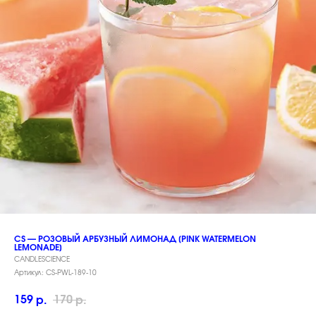
CS — РОЗОВЫЙ АРБУЗНЫЙ ЛИМОНАД [PINK WATERMELON
LEMONADE]
CANDLESCIENCE
Артикул:
CS-PWL-189-10
159
170
р.
р.