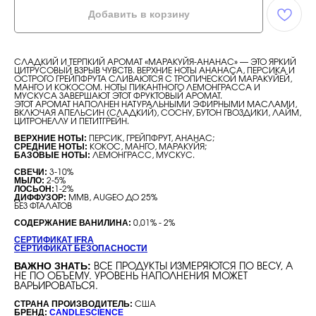
Добавить в корзину
СЛАДКИЙ И ТЕРПКИЙ АРОМАТ «МАРАКУЙЯ-АНАНАС» — ЭТО ЯРКИЙ
ЦИТРУСОВЫЙ ВЗРЫВ ЧУВСТВ. ВЕРХНИЕ НОТЫ АНАНАСА, ПЕРСИКА И
ОСТРОГО ГРЕЙПФРУТА СЛИВАЮТСЯ С ТРОПИЧЕСКОЙ МАРАКУЙЕЙ,
МАНГО И КОКОСОМ. НОТЫ ПИКАНТНОГО ЛЕМОНГРАССА И
МУСКУСА ЗАВЕРШАЮТ ЭТОТ ФРУКТОВЫЙ АРОМАТ.
ЭТОТ АРОМАТ НАПОЛНЕН НАТУРАЛЬНЫМИ ЭФИРНЫМИ МАСЛАМИ,
ВКЛЮЧАЯ АПЕЛЬСИН (СЛАДКИЙ), СОСНУ, БУТОН ГВОЗДИКИ, ЛАЙМ,
ЦИТРОНЕЛЛУ И ПЕТИТГРЕЙН.
ВЕРХНИЕ НОТЫ:
ПЕРСИК, ГРЕЙПФРУТ, АНАНАС;
СРЕДНИЕ НОТЫ:
КОКОС, МАНГО, МАРАКУЙЯ;
БАЗОВЫЕ НОТЫ:
ЛЕМОНГРАСС, МУСКУС.
СВЕЧИ:
3-10%
МЫЛО:
2-5%
ЛОСЬОН:
1-2%
ДИФФУЗОР:
MMB, AUGEO ДО 25%
БЕЗ ФТАЛАТОВ
СОДЕРЖАНИЕ ВАНИЛИНА:
0,01% - 2%
СЕРТИФИКАТ IFRA
СЕРТИФИКАТ БЕЗОПАСНОСТИ
ВАЖНО ЗНАТЬ:
ВСЕ ПРОДУКТЫ ИЗМЕРЯЮТСЯ ПО ВЕСУ, А
НЕ ПО ОБЪЕМУ. УРОВЕНЬ НАПОЛНЕНИЯ МОЖЕТ
ВАРЬИРОВАТЬСЯ.
СТРАНА ПРОИЗВОДИТЕЛЬ:
США
БРЕНД:
CANDLESCIENCE