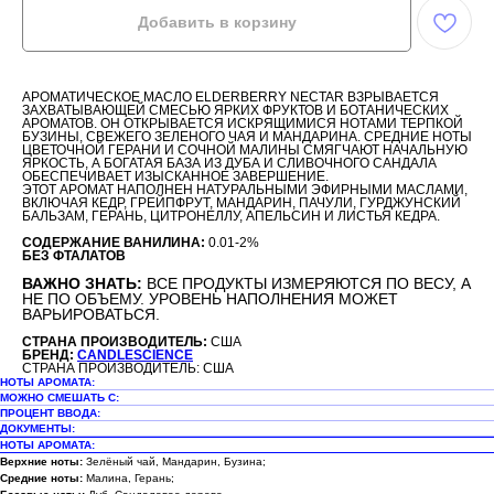
Добавить в корзину
АРОМАТИЧЕСКОЕ МАСЛО ELDERBERRY NECTAR ВЗРЫВАЕТСЯ
ЗАХВАТЫВАЮЩЕЙ СМЕСЬЮ ЯРКИХ ФРУКТОВ И БОТАНИЧЕСКИХ
АРОМАТОВ. ОН ОТКРЫВАЕТСЯ ИСКРЯЩИМИСЯ НОТАМИ ТЕРПКОЙ
БУЗИНЫ, СВЕЖЕГО ЗЕЛЕНОГО ЧАЯ И МАНДАРИНА. СРЕДНИЕ НОТЫ
ЦВЕТОЧНОЙ ГЕРАНИ И СОЧНОЙ МАЛИНЫ СМЯГЧАЮТ НАЧАЛЬНУЮ
ЯРКОСТЬ, А БОГАТАЯ БАЗА ИЗ ДУБА И СЛИВОЧНОГО САНДАЛА
ОБЕСПЕЧИВАЕТ ИЗЫСКАННОЕ ЗАВЕРШЕНИЕ.
ЭТОТ АРОМАТ НАПОЛНЕН НАТУРАЛЬНЫМИ ЭФИРНЫМИ МАСЛАМИ,
ВКЛЮЧАЯ КЕДР, ГРЕЙПФРУТ, МАНДАРИН, ПАЧУЛИ, ГУРДЖУНСКИЙ
БАЛЬЗАМ, ГЕРАНЬ, ЦИТРОНЕЛЛУ, АПЕЛЬСИН И ЛИСТЬЯ КЕДРА.
СОДЕРЖАНИЕ ВАНИЛИНА:
0.01-2%
БЕЗ ФТАЛАТОВ
ВАЖНО ЗНАТЬ:
ВСЕ ПРОДУКТЫ ИЗМЕРЯЮТСЯ ПО ВЕСУ, А
НЕ ПО ОБЪЕМУ. УРОВЕНЬ НАПОЛНЕНИЯ МОЖЕТ
ВАРЬИРОВАТЬСЯ.
СТРАНА ПРОИЗВОДИТЕЛЬ:
США
БРЕНД:
CANDLESCIENCE
СТРАНА ПРОИЗВОДИТЕЛЬ: США
НОТЫ АРОМАТА:
МОЖНО СМЕШАТЬ С:
ПРОЦЕНТ ВВОДА:
ДОКУМЕНТЫ:
НОТЫ АРОМАТА:
Верхние ноты:
Зелёный чай, Мандарин, Бузина;
Средние ноты:
Малина, Герань;