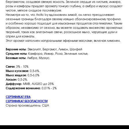
бергамотом, создавая свежую ясность. Зеленое сердце из листьев, инжира,
розы и камфоры придает аромату тонкую глубину, а амбра и мускус создают
чистое, мягкое сладкое послевкусие.
Несмотря на то, что Arctic Ivy вдохновлен зимой, он легко преодолевает
сезонные границы благодаря своему изящно сбалансированному профилю
и особенно хорошо подходит для изысканных продуктов спа-тематики. Таким
образом, независимо от сезона, вы можете создавать множество ароматных
творений, таких как элегантные свечи, роскошное мыло, чарующие духи и
спреи для комнаты.
Этот аромат наполнен натуральными эфирными маслами, включая лимонен.
Верхние ноты:
Эвкалипт, Бергамот, Лимон, Шалфей
Средние ноты:
Камфора, Инжир, Роза, Зеленые листья;
Базовые ноты:
Амбра, Мускус.
Свечи:
3% - 10%
Мыло кусковое:
0,5-6%.
Мыло жидкое:
0,5-6,0%
Лосьон:
0,5-2%.
Диффузор:
MMB, AUGEO до 25%
Содержание ванилина:
0,01% - 2%
СЕРТИФИКАТ IFRA
СЕРТИФИКАТ БЕЗОПАСНОСТИ
Страна производитель: США