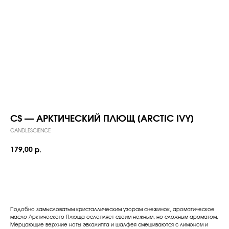
CS — АРКТИЧЕСКИЙ ПЛЮЩ [ARCTIC IVY]
CANDLESCIENCE
179,00
р.
Добавить в корзину
Подобно замысловатым кристаллическим узорам снежинок, ароматическое
масло Арктического Плюща ослепляет своим нежным, но сложным ароматом.
Мерцающие верхние ноты эвкалипта и шалфея смешиваются с лимоном и