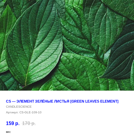
CS — ЭЛЕМЕНТ ЗЕЛЁНЫЕ ЛИСТЬЯ [GREEN LEAVES ELEMENT]
CANDLESCIENCE
Артикул:
CS-GLE-109-10
159
р.
170
р.
вес