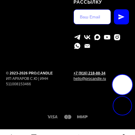
РАССЫЛКУ
©
2023-2026 PRO.CANDLE
+7 [916] 218-88-34
ИП АРХАРОВ С.Ю | ИНН
hello@procandle.ru
511008153466
Tilda
Made on