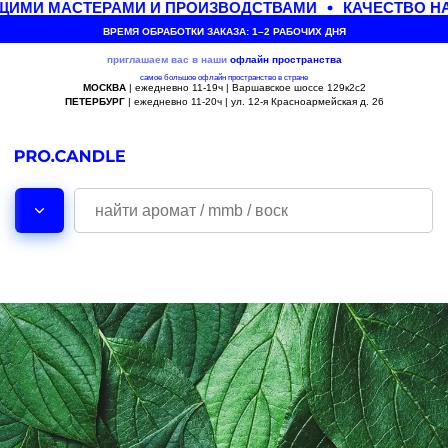
ИМИ МАСТЕРАМИ И ПРОИЗВОДСТВАМИ
КАЧЕСТВО НА
ВРЕМЯ ОБРАБОТКИ ЗАКАЗА: 1–2 РАБОЧИХ ДНЯ
приглашаем вас в наши
офлайн
пространства
самое большое офлайн пространство в стране
МОСКВА
| ежедневно 11-19ч | Варшавское шоссе 129к2с2
ПЕТЕРБУРГ
| ежедневно 11-20ч | ул. 12-я Красноармейская д. 26