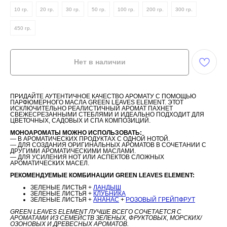
10 гр.
20 гр.
30 гр.
50 гр.
100 гр.
200 гр.
300 гр.
450 гр.
Нет в наличии
ПРИДАЙТЕ АУТЕНТИЧНОЕ КАЧЕСТВО АРОМАТУ С ПОМОЩЬЮ
ПАРФЮМЕРНОГО МАСЛА GREEN LEAVES ELEMENT. ЭТОТ
ИСКЛЮЧИТЕЛЬНО РЕАЛИСТИЧНЫЙ АРОМАТ ПАХНЕТ
СВЕЖЕСРЕЗАННЫМИ СТЕБЛЯМИ И ИДЕАЛЬНО ПОДХОДИТ ДЛЯ
ЦВЕТОЧНЫХ, САДОВЫХ И СПА КОМПОЗИЦИЙ.
МОНОАРОМАТЫ МОЖНО ИСПОЛЬЗОВАТЬ:
— В АРОМАТИЧЕСКИХ ПРОДУКТАХ С ОДНОЙ НОТОЙ.
— ДЛЯ СОЗДАНИЯ ОРИГИНАЛЬНЫХ АРОМАТОВ В СОЧЕТАНИИ С
ДРУГИМИ АРОМАТИЧЕСКИМИ МАСЛАМИ.
— ДЛЯ УСИЛЕНИЯ НОТ ИЛИ АСПЕКТОВ СЛОЖНЫХ
АРОМАТИЧЕСКИХ МАСЕЛ.
РЕКОМЕНДУЕМЫЕ КОМБИНАЦИИ GREEN LEAVES ELEMENT:
ЗЕЛЕНЫЕ ЛИСТЬЯ +
ЛАНДЫШ
ЗЕЛЕНЫЕ ЛИСТЬЯ +
КЛУБНИКА
ЗЕЛЕНЫЕ ЛИСТЬЯ +
АНАНАС
+
РОЗОВЫЙ ГРЕЙПФРУТ
GREEN LEAVES ELEMENT ЛУЧШЕ ВСЕГО СОЧЕТАЕТСЯ С
АРОМАТАМИ ИЗ СЕМЕЙСТВ ЗЕЛЕНЫХ, ФРУКТОВЫХ, МОРСКИХ/
ОЗОНОВЫХ И ДРЕВЕСНЫХ АРОМАТОВ.