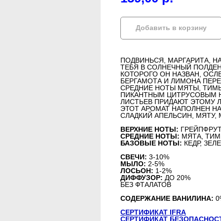
Добавить в корзину
ПОДВИНЬСЯ, МАРГАРИТА, 
ТЕБЯ В СОЛНЕЧНЫЙ ПОЛДЕНЬ
КОТОРОГО ОН НАЗВАН, ОСЛ
БЕРГАМОТА И ЛИМОНА ПЕР
СРЕДНИЕ НОТЫ МЯТЫ, ТИМ
ПИКАНТНЫМ ЦИТРУСОВЫМ Н
ЛИСТЬЕВ ПРИДАЮТ ЭТОМУ 
ЭТОТ АРОМАТ НАПОЛНЕН Н
СЛАДКИЙ АПЕЛЬСИН, МЯТУ, 
ВЕРХНИЕ НОТЫ:
ГРЕЙПФРУТ,
СРЕДНИЕ НОТЫ:
МЯТА, ТИМ
БАЗОВЫЕ НОТЫ:
КЕДР, ЗЕЛ
СВЕЧИ:
3-10%
МЫЛО:
2-5%
ЛОСЬОН:
1-2%
ДИФФУЗОР:
ДО 20%
БЕЗ ФТАЛАТОВ
СОДЕРЖАНИЕ ВАНИЛИНА:
0
СЕРТИФИКАТ IFRA
СЕРТИФИКАТ БЕЗОПАСНОС