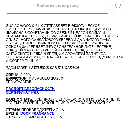
Добавить в корзину
GUAIAC WOOD & SILK ОТПРАВЛЯЕТ В ЭКЗОТИЧЕСКОЕ
ПУТЕШЕСТВИЕ, НАЧИНАЯ С ТЕПЛОГО, КОЖАНОГО АРОМАТА
ШАФРАНА В СОЧЕТАНИИ СО СВЕЖЕЙ ЦЕДРОЙ ЛАЙМА И
БЕРГАМОТА. ЕГО СЕРДЦЕ РАСКРЫВАЕТ МИСТИЧЕСКУЮ СМЕСЬ
СЛИВОЧНОГО САНДАЛОВОГО ДЕРЕВА И ДЫМЧАТОГО ГУАКА,
ОБОГАЩЕННОГО ЭФИРНЫМ ОТТЕНКОМ БЕЛОГО МУСКУСА.
ОСНОВА ЗАКРЕПЛЯЕТ ЭТО ОБОНЯТЕЛЬНОЕ ПУТЕШЕСТВИЕ,
СЛАДКОЙ МАДАГАСКАРСКОЙ ВАНИЛЬЮ, ГЛАДКОСТЬЮ
КИТАЙСКОГО ШЕЛКА И ДРЕВНИМ АРОМАТОМ ПАПИРУСА,
СОЗДАВАЯ АРОМАТ, КОТОРЫЙ ПЕРЕПЛЕТАЕТСЯ МЕЖДУ ДРЕВНИМ
И СОВРЕМЕННЫМ.
ВДОХНОВЛЕН
ATELIER’S SANTAL CARMIN
СВЕЧИ:
3-10%
ДИФФУЗОР:
MMB AUGEO ДО 25%
БЕЗ ФТАЛАТОВ
ПАСПОРТ БЕЗОПАСНОСТИ
СЕРТИФИКАТ IFRA
ВАЖНО ЗНАТЬ:
ВСЕ ПРОДУКТЫ ИЗМЕРЯЮТСЯ ПО ВЕСУ, А НЕ ПО
ОБЪЕМУ. УРОВЕНЬ НАПОЛНЕНИЯ МОЖЕТ ВАРЬИРОВАТЬСЯ.
СТРАНА ПРОИЗВОДИТЕЛЬ:
США
БРЕНД:
DOOP FRAGRANCE
СТРАНА ПРОИЗВОДИТЕЛЬ: США