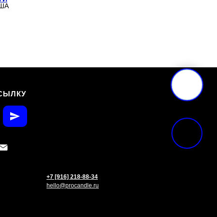
США
СЫЛКУ
+7 [916] 218-88-34
hello@procandle.ru