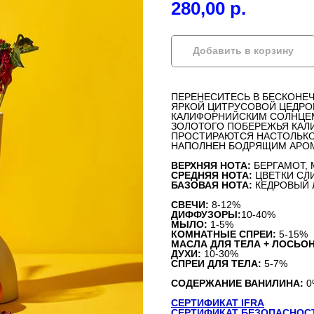
280,00
р.
Добавить в корзину
ПЕРЕНЕСИТЕСЬ В БЕСКОНЕЧ
ЯРКОЙ ЦИТРУСОВОЙ ЦЕДРО
КАЛИФОРНИЙСКИМ СОЛНЦЕМ
ЗОЛОТОГО ПОБЕРЕЖЬЯ КАЛ
ПРОСТИРАЮТСЯ НАСТОЛЬКО 
НАПОЛНЕН БОДРЯЩИМ АРО
ВЕРХНЯЯ НОТА:
БЕРГАМОТ, 
СРЕДНЯЯ НОТА:
ЦВЕТКИ СЛИ
БАЗОВАЯ НОТА:
КЕДРОВЫЙ Л
СВЕЧИ:
8-12%
ДИФФУЗОРЫ:
10-40%
МЫЛО:
1-5%
КОМНАТНЫЕ СПРЕИ:
5-15%
МАСЛА ДЛЯ ТЕЛА + ЛОСЬО
ДУХИ:
10-30%
СПРЕИ ДЛЯ ТЕЛА:
5-7%
СОДЕРЖАНИЕ ВАНИЛИНА:
0
СЕРТИФИКАТ IFRA
СЕРТИФИКАТ БЕЗОПАСНОС