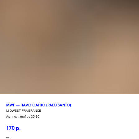
MWF — ПАЛО САНТО [PALO SANTO]
MIDWEST FRAGRANCE
Артикул:
mwf-ps-35-10
170
р.
вес