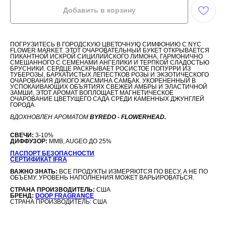
Добавить в корзину
ПОГРУЗИТЕСЬ В ГОРОДСКУЮ ЦВЕТОЧНУЮ СИМФОНИЮ С NYC
FLOWER MARKET. ЭТОТ ОЧАРОВАТЕЛЬНЫЙ БУКЕТ ОТКРЫВАЕТСЯ
ПИКАНТНОЙ ИСКРОЙ СИЦИЛИЙСКОГО ЛИМОНА, ГАРМОНИЧНО
СМЕШАННОГО С СЕМЕНАМИ АНГЕЛИКИ И ТЕРПКОЙ СЛАДОСТЬЮ
БРУСНИКИ. СЕРДЦЕ РАСКРЫВАЕТ РОСИСТОЕ ПОПУРРИ ИЗ
ТУБЕРОЗЫ, БАРХАТИСТЫХ ЛЕПЕСТКОВ РОЗЫ И ЭКЗОТИЧЕСКОГО
ОЧАРОВАНИЯ ДИКОГО ЖАСМИНА САМБАК. УКОРЕНЕННЫЙ В
УСПОКАИВАЮЩИХ ОБЪЯТИЯХ СВЕЖЕЙ АМБРЫ И ЭЛАСТИЧНОЙ
ЗАМШИ, ЭТОТ АРОМАТ ВОПЛОЩАЕТ МАГНЕТИЧЕСКОЕ
ОЧАРОВАНИЕ ЦВЕТУЩЕГО САДА СРЕДИ КАМЕННЫХ ДЖУНГЛЕЙ
ГОРОДА.
ВДОХНОВЛЕН АРОМАТОМ
BYREDO - FLOWERHEAD.
СВЕЧИ:
3-10%
ДИФФУЗОР:
MMB, AUGEO ДО 25%
ПАСПОРТ БЕЗОПАСНОСТИ
СЕРТИФИКАТ IFRA
ВАЖНО ЗНАТЬ:
ВСЕ ПРОДУКТЫ ИЗМЕРЯЮТСЯ ПО ВЕСУ, А НЕ ПО
ОБЪЕМУ. УРОВЕНЬ НАПОЛНЕНИЯ МОЖЕТ ВАРЬИРОВАТЬСЯ.
СТРАНА ПРОИЗВОДИТЕЛЬ:
США
БРЕНД:
DOOP FRAGRANCE
СТРАНА ПРОИЗВОДИТЕЛЬ: США