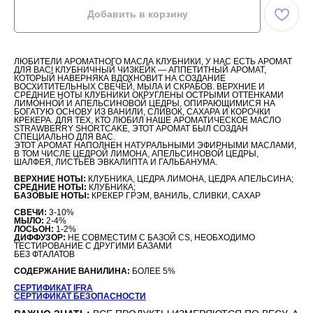
Добавить в корзину
ЛЮБИТЕЛИ АРОМАТНОГО МАСЛА КЛУБНИКИ, У НАС ЕСТЬ АРОМАТ
ДЛЯ ВАС! КЛУБНИЧНЫЙ ЧИЗКЕЙК — АППЕТИТНЫЙ АРОМАТ,
КОТОРЫЙ НАВЕРНЯКА ВДОХНОВИТ НА СОЗДАНИЕ
ВОСХИТИТЕЛЬНЫХ СВЕЧЕЙ, МЫЛА И СКРАБОВ. ВЕРХНИЕ И
СРЕДНИЕ НОТЫ КЛУБНИКИ ОКРУГЛЕНЫ ОСТРЫМИ ОТТЕНКАМИ
ЛИМОННОЙ И АПЕЛЬСИНОВОЙ ЦЕДРЫ, ОПИРАЮЩИМИСЯ НА
БОГАТУЮ ОСНОВУ ИЗ ВАНИЛИ, СЛИВОК, САХАРА И КОРОЧКИ
КРЕКЕРА. ДЛЯ ТЕХ, КТО ЛЮБИЛ НАШЕ АРОМАТИЧЕСКОЕ МАСЛО
STRAWBERRY SHORTCAKE, ЭТОТ АРОМАТ БЫЛ СОЗДАН
СПЕЦИАЛЬНО ДЛЯ ВАС.
ЭТОТ АРОМАТ НАПОЛНЕН НАТУРАЛЬНЫМИ ЭФИРНЫМИ МАСЛАМИ,
В ТОМ ЧИСЛЕ ЦЕДРОЙ ЛИМОНА, АПЕЛЬСИНОВОЙ ЦЕДРЫ,
ШАЛФЕЯ, ЛИСТЬЕВ ЭВКАЛИПТА И ГАЛЬБАНУМА.
ВЕРХНИЕ НОТЫ:
КЛУБНИКА, ЦЕДРА ЛИМОНА, ЦЕДРА АПЕЛЬСИНА;
СРЕДНИЕ НОТЫ:
КЛУБНИКА;
БАЗОВЫЕ НОТЫ:
КРЕКЕР ГРЭМ, ВАНИЛЬ, СЛИВКИ, САХАР
СВЕЧИ:
3-10%
МЫЛО:
2-4%
ЛОСЬОН:
1-2%
ДИФФУЗОР:
НЕ СОВМЕСТИМ С БАЗОЙ CS, НЕОБХОДИМО
ТЕСТИРОВАНИЕ С ДРУГИМИ БАЗАМИ
БЕЗ ФТАЛАТОВ
СОДЕРЖАНИЕ ВАНИЛИНА:
БОЛЕЕ 5%
СЕРТИФИКАТ IFRA
СЕРТИФИКАТ БЕЗОПАСНОСТИ