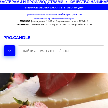
СТЕРАМИ И ПРОИЗВОДСТВАМИ
КАЧЕСТВО НАЧИНАЕТ
ВРЕМЯ ОБРАБОТКИ ЗАКАЗА: 1–2 РАБОЧИХ ДНЯ
приглашаем вас в наши
офлайн
пространства
самое большое офлайн пространство в стране
МОСКВА
| ежедневно 11-19ч | Варшавское шоссе 129к2с2
ПЕТЕРБУРГ
| ежедневно 11-20ч | ул. 12-я Красноармейская д. 26