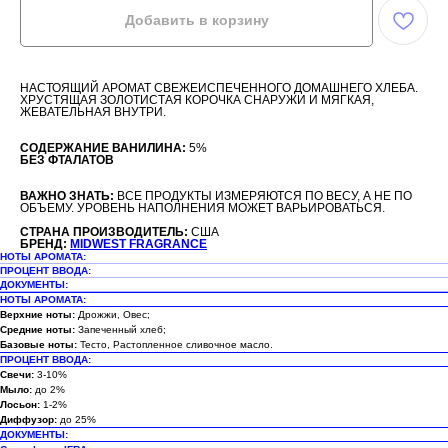
Добавить в корзину
НАСТОЯЩИЙ АРОМАТ СВЕЖЕИСПЕЧЕННОГО ДОМАШНЕГО ХЛЕБА.
ХРУСТЯЩАЯ ЗОЛОТИСТАЯ КОРОЧКА СНАРУЖИ И МЯГКАЯ,
ЖЕВАТЕЛЬНАЯ ВНУТРИ.
СОДЕРЖАНИЕ ВАНИЛИНА:
5%
БЕЗ ФТАЛАТОВ
ВАЖНО ЗНАТЬ:
ВСЕ ПРОДУКТЫ ИЗМЕРЯЮТСЯ ПО ВЕСУ, А НЕ ПО
ОБЪЕМУ. УРОВЕНЬ НАПОЛНЕНИЯ МОЖЕТ ВАРЬИРОВАТЬСЯ.
СТРАНА ПРОИЗВОДИТЕЛЬ:
США
БРЕНД:
MIDWEST FRAGRANCE
НОТЫ АРОМАТА:
ПРОЦЕНТ ВВОДА:
ДОКУМЕНТЫ:
НОТЫ АРОМАТА:
Верхние ноты:
Дрожжи, Овес;
Средние ноты:
Запеченный хлеб;
Базовые ноты:
Тесто, Растопленное сливочное масло.
ПРОЦЕНТ ВВОДА:
Свечи:
3-10%
Мыло:
до 2%
Лосьон:
1-2%
Диффузор:
до 25%
ДОКУМЕНТЫ: