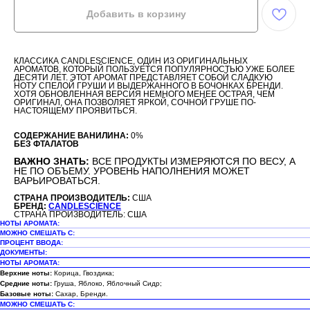
Добавить в корзину
КЛАССИКА CANDLESCIENCE, ОДИН ИЗ ОРИГИНАЛЬНЫХ
АРОМАТОВ, КОТОРЫЙ ПОЛЬЗУЕТСЯ ПОПУЛЯРНОСТЬЮ УЖЕ БОЛЕЕ
ДЕСЯТИ ЛЕТ. ЭТОТ АРОМАТ ПРЕДСТАВЛЯЕТ СОБОЙ СЛАДКУЮ
НОТУ СПЕЛОЙ ГРУШИ И ВЫДЕРЖАННОГО В БОЧОНКАХ БРЕНДИ.
ХОТЯ ОБНОВЛЕННАЯ ВЕРСИЯ НЕМНОГО МЕНЕЕ ОСТРАЯ, ЧЕМ
ОРИГИНАЛ, ОНА ПОЗВОЛЯЕТ ЯРКОЙ, СОЧНОЙ ГРУШЕ ПО-
НАСТОЯЩЕМУ ПРОЯВИТЬСЯ.
СОДЕРЖАНИЕ ВАНИЛИНА:
0%
БЕЗ ФТАЛАТОВ
ВАЖНО ЗНАТЬ:
ВСЕ ПРОДУКТЫ ИЗМЕРЯЮТСЯ ПО ВЕСУ, А
НЕ ПО ОБЪЕМУ. УРОВЕНЬ НАПОЛНЕНИЯ МОЖЕТ
ВАРЬИРОВАТЬСЯ.
СТРАНА ПРОИЗВОДИТЕЛЬ:
США
БРЕНД:
CANDLESCIENCE
СТРАНА ПРОИЗВОДИТЕЛЬ: США
НОТЫ АРОМАТА:
МОЖНО СМЕШАТЬ С:
ПРОЦЕНТ ВВОДА:
ДОКУМЕНТЫ:
НОТЫ АРОМАТА:
Верхние ноты:
Корица, Гвоздика;
Средние ноты:
Груша, Яблоко, Яблочный Сидр;
Базовые ноты:
Сахар, Бренди.
МОЖНО СМЕШАТЬ С: