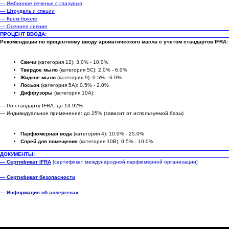
— Имбирное печенье с глазурью
— Штрудель и специи
— Крем-брюле
— Осеннее сияние
ПРОЦЕНТ ВВОДА:
Рекомендации по процентному вводу ароматического масла с учетом стандартов IFRA:
Свечи
(категория 12): 3.0% - 10.0%
Твердое мыло
(категория 5C): 2.0% - 6.0%
Жидкое мыло
(категория 9): 0.5% - 6.0%
Лосьон
(категория 5A): 0.5% - 2.0%
Диффузоры
(категория 10A):
— По стандарту IFRA: до 13.92%
— Индивидуальное применение: до 25% (зависит от используемой базы)
Парфюмерная вода
(категория 4): 10.0% - 25.0%
Спрей для помещения
(категория 10B): 0.5% - 10.0%
ДОКУМЕНТЫ:
— Сертификат IFRA
[сертификат международной парфюмерной организации]
— Сертификат безопасности
— Информация об аллергенах