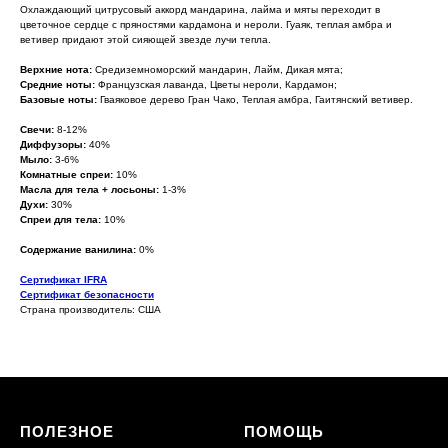
Охлаждающий цитрусовый аккорд мандарина, лайма и мяты переходит в
цветочное сердце с пряностями кардамона и нероли. Гуаяк, теплая амбра и
ветивер придают этой сияющей звезде лучи тепла.
Верхние нота:
Средиземноморский мандарин, Лайм, Дикая мята;
Средние ноты:
Французская лаванда, Цветы нероли, Кардамон;
Базовые ноты:
Гваяковое дерево Гран Чако, Теплая амбра, Гаитянский ветивер.
Свечи:
8-12%
Диффузоры:
40%
Мыло:
3-6%
Комнатные спреи:
10%
Масла для тела + лосьоны:
1-3%
Духи:
30%
Спреи для тела:
10%
Содержание ванилина:
0%
Сертификат IFRA
Сертификат безопасности
Страна производитель: США
ПОЛЕЗНОЕ
ПОМОЩЬ