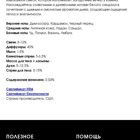
изысканной смеси, которая напоминает загадочный вечер у камина.
Наслаждайтесь сливочными и древесными нотами белого сандала в
сочетании с дымным и смолистым ароматом дыма, создающим ощущение
тепла и элегантности.
Верхние ноты:
Дым костра, Кардамон, Черный перец;
Средние ноты:
Античная кожа, Ладан, Сандал;
Базовые ноты:
Уд, Пачули, Ваниль, Амбра.
Свечи:
8-12%
Диффузоры:
40%
Мыло:
1-5%
Комнатные спреи:
5-6,5%
Масла для тела + лосьоны:
-
Духи:
5–12,5%
Спреи для тела:
5-15%
Содержание ванилина:
0.04%
Сертификат IFRA
Сертификат безопасности
Страна производитель: США
ПОЛЕЗНОЕ
ПОМОЩЬ