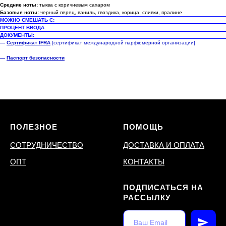
Средние ноты:
тыква с коричневым сахаром
Базовые ноты:
черный перец, ваниль, гвоздика, корица, сливки, пралине
МОЖНО СМЕШАТЬ С:
ПРОЦЕНТ ВВОДА:
ДОКУМЕНТЫ:
—
Сертификат IFRA
[сертификат международной парфюмерной организации]
—
Паспорт безопасности
ПОЛЕЗНОЕ
ПОМОЩЬ
СОТРУДНИЧЕСТВО
ДОСТАВКА И ОПЛАТА
ОПТ
КОНТАКТЫ
ПОДПИСАТЬСЯ НА
РАССЫЛКУ