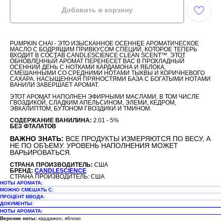
Добавить в корзину
PUMPKIN CHAI - ЭТО ИЗЫСКАННОЕ ОСЕННЕЕ АРОМАТИЧЕСКОЕ
МАСЛО С БОДРЯЩИМ ПРИВКУСОМ СПЕЦИЙ, КОТОРОЕ ТЕПЕРЬ
ВХОДИТ В СОСТАВ CANDLESCIENCE CLEAN SCENT™. ЭТОТ
ОБНОВЛЕННЫЙ АРОМАТ ПЕРЕНЕСЕТ ВАС В ПРОХЛАДНЫЙ
ОСЕННИЙ ДЕНЬ С НОТКАМИ КАРДАМОНА И ЯБЛОКА,
СМЕШАННЫМИ СО СРЕДНИМИ НОТАМИ ТЫКВЫ И КОРИЧНЕВОГО
САХАРА. НАСЫЩЕННАЯ ПРЯНОСТЯМИ БАЗА С БОГАТЫМИ НОТАМИ
ВАНИЛИ ЗАВЕРШАЕТ АРОМАТ.
ЭТОТ АРОМАТ НАПОЛНЕН ЭФИРНЫМИ МАСЛАМИ, В ТОМ ЧИСЛЕ
ГВОЗДИКОЙ, СЛАДКИМ АПЕЛЬСИНОМ, ЭЛЕМИ, КЕДРОМ,
ЭВКАЛИПТОМ, БУТОНОМ ГВОЗДИКИ И ТМИНОМ.
СОДЕРЖАНИЕ ВАНИЛИНА:
2.01 - 5%
БЕЗ ФТАЛАТОВ
ВАЖНО ЗНАТЬ:
ВСЕ ПРОДУКТЫ ИЗМЕРЯЮТСЯ ПО ВЕСУ, А
НЕ ПО ОБЪЕМУ. УРОВЕНЬ НАПОЛНЕНИЯ МОЖЕТ
ВАРЬИРОВАТЬСЯ.
СТРАНА ПРОИЗВОДИТЕЛЬ:
США
БРЕНД:
CANDLESCIENCE
СТРАНА ПРОИЗВОДИТЕЛЬ: США
НОТЫ АРОМАТА:
МОЖНО СМЕШАТЬ С:
ПРОЦЕНТ ВВОДА:
ДОКУМЕНТЫ:
НОТЫ АРОМАТА:
Верхние ноты:
кардамон, яблоко