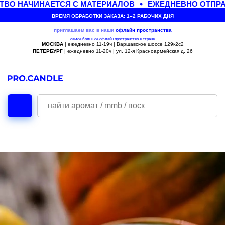
ВО НАЧИНАЕТСЯ С МАТЕРИАЛОВ
ЕЖЕДНЕВНО ОТПРАВ
ВРЕМЯ ОБРАБОТКИ ЗАКАЗА: 1–2 РАБОЧИХ ДНЯ
приглашаем вас в наши
офлайн
пространства
самое большое офлайн пространство в стране
МОСКВА
| ежедневно 11-19ч | Варшавское шоссе 129к2с2
ПЕТЕРБУРГ
| ежедневно 11-20ч | ул. 12-я Красноармейская д. 26