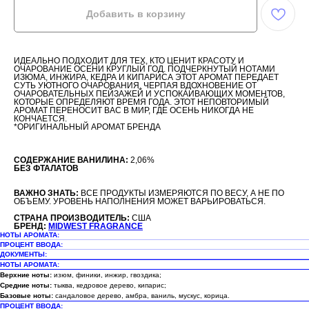
Добавить в корзину
ИДЕАЛЬНО ПОДХОДИТ ДЛЯ ТЕХ, КТО ЦЕНИТ КРАСОТУ И
ОЧАРОВАНИЕ ОСЕНИ КРУГЛЫЙ ГОД. ПОДЧЕРКНУТЫЙ НОТАМИ
ИЗЮМА, ИНЖИРА, КЕДРА И КИПАРИСА ЭТОТ АРОМАТ ПЕРЕДАЕТ
СУТЬ УЮТНОГО ОЧАРОВАНИЯ, ЧЕРПАЯ ВДОХНОВЕНИЕ ОТ
ОЧАРОВАТЕЛЬНЫХ ПЕЙЗАЖЕЙ И УСПОКАИВАЮЩИХ МОМЕНТОВ,
КОТОРЫЕ ОПРЕДЕЛЯЮТ ВРЕМЯ ГОДА. ЭТОТ НЕПОВТОРИМЫЙ
АРОМАТ ПЕРЕНОСИТ ВАС В МИР, ГДЕ ОСЕНЬ НИКОГДА НЕ
КОНЧАЕТСЯ.
*ОРИГИНАЛЬНЫЙ АРОМАТ БРЕНДА
СОДЕРЖАНИЕ ВАНИЛИНА:
2,06%
БЕЗ ФТАЛАТОВ
ВАЖНО ЗНАТЬ:
ВСЕ ПРОДУКТЫ ИЗМЕРЯЮТСЯ ПО ВЕСУ, А НЕ ПО
ОБЪЕМУ. УРОВЕНЬ НАПОЛНЕНИЯ МОЖЕТ ВАРЬИРОВАТЬСЯ.
СТРАНА ПРОИЗВОДИТЕЛЬ:
США
БРЕНД:
MIDWEST FRAGRANCE
НОТЫ АРОМАТА:
ПРОЦЕНТ ВВОДА:
ДОКУМЕНТЫ:
НОТЫ АРОМАТА:
Верхние ноты:
изюм, финики, инжир, гвоздика;
Средние ноты:
тыква, кедровое дерево, кипарис;
Базовые ноты:
сандаловое дерево, амбра, ваниль, мускус, корица.
ПРОЦЕНТ ВВОДА: