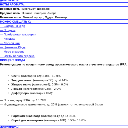
ДОКУМЕНТЫ:
НОТЫ АРОМАТА:
Верхние ноты:
Бергамот, Шафран;
Средние ноты:
Фиалка, Ландыш, Амбра;
Базовые ноты:
Темный мускус, Пудра, Ветивер.
МОЖНО СМЕШАТЬ С:
— Шафран и кедр
— Полдник
— Прибрежная плюмерия
— Ландыш
— Лесной чай
— Цветение Юдзу
— Море и камень
— Цветы белого персика
ПРОЦЕНТ ВВОДА:
Рекомендации по процентному вводу ароматического масла с учетом стандартов IFRA:
Свечи
(категория 12): 3.0% - 10.0%
Твердое мыло
(категория 5C): до 4.14%
Жидкое мыло
(категория 9): 0.5% - 6.0%
Лосьон
(категория 5A): 0.5% - 2.0%
Диффузоры
(категория 10A):
— По стандарту IFRA: до 10.78%
— Индивидуальное применение: до 25% (зависит от используемой базы)
Парфюмерная вода
(категория 4): до 16.21%
Спрей для помещения
(категория 10B): 0.5% - 10.0%
ДОКУМЕНТЫ: