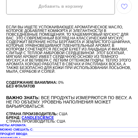
Добавить в корзину
ЕСЛИ ВЫ ИЩЕТЕ УСПОКАИВАЮЩЕЕ АРОМАТИЧЕСКОЕ МАСЛО,
КОТОРОЕ ДОБАВЛЯЕТ КОМФОРТА И ЭЛЕГАНТНОСТИ В
ПОВСЕДНЕВНЫЕ ПОМЕЩЕНИЯ, ТО 'КАШЕМИРОВЫЙ МУСКУС' ДЛЯ
ВАС. ЭТО СОВРЕМЕННЫЙ ВЗГЛЯД НА КЛАССИЧЕСКИЙ МУСКУС
СОДЕРЖИТ ВЕРХНИЕ НОТЫ БЕРГАМОТА И ЗЕМЛИСТОГО ШАФРАНА,
КОТОРЫЕ УРАВНОВЕШИВАЮТ ПЛЕНИТЕЛЬНЫЙ АРОМАТ, В
КОТОРОМ СОЧЕТАЮТСЯ ЛЕСНОЙ БУКЕТ ИЗ ЛАНДЫША И ФИАЛКИ,
СЛИТЫЙ С ТЕПЛОЙ АМБРОВОЙ СЕРДЦЕВИНОЙ. ЭТОТ БОГАТЫЙ,
МЯГКИЙ АРОМАТ ИМЕЕТ СЕРДЕЧНУЮ ОСНОВУ ИЗ ТЕМНОГО
МУСКУСА И ВЕТИВЕРА С ЛЕГКИМ ОТТЕНКОМ ПУДРЫ. ТЕПЛО ЭТОГО
АРОМАТА ХОРОШО РАБОТАЕТ В СВЕЧАХ И РАСПЛАВАХ ВОСКА, А
ТАКЖЕ БЕЗОПАСНО ДЛЯ КОЖИ ПРИ ИСПОЛЬЗОВАНИИ ЛОСЬОНОВ,
МЫЛА, СКРАБОВ И СОЛЕЙ.
СОДЕРЖАНИЕ ВАНИЛИНА:
0%
БЕЗ ФТАЛАТОВ
ВАЖНО ЗНАТЬ:
ВСЕ ПРОДУКТЫ ИЗМЕРЯЮТСЯ ПО ВЕСУ, А
НЕ ПО ОБЪЕМУ. УРОВЕНЬ НАПОЛНЕНИЯ МОЖЕТ
ВАРЬИРОВАТЬСЯ.
СТРАНА ПРОИЗВОДИТЕЛЬ:
США
БРЕНД:
CANDLESCIENCE
СТРАНА ПРОИЗВОДИТЕЛЬ: США
НОТЫ АРОМАТА:
МОЖНО СМЕШАТЬ С:
ПРОЦЕНТ ВВОДА: