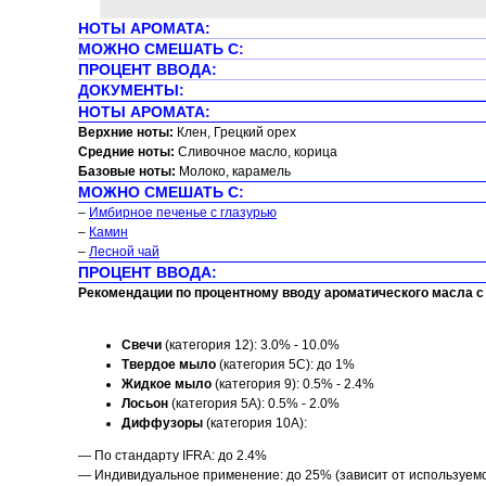
НОТЫ АРОМАТА:
МОЖНО СМЕШАТЬ С:
ПРОЦЕНТ ВВОДА:
ДОКУМЕНТЫ:
НОТЫ АРОМАТА:
Верхние ноты:
Клен, Грецкий орех
Средние ноты:
Сливочное масло, корица
Базовые ноты:
Молоко, карамель
МОЖНО СМЕШАТЬ С:
–
Имбирное печенье с глазурью
–
Камин
–
Лесной чай
ПРОЦЕНТ ВВОДА:
Рекомендации по процентному вводу ароматического масла с 
Свечи
(категория 12): 3.0% - 10.0%
Твердое мыло
(категория 5C): до 1%
Жидкое мыло
(категория 9): 0.5% - 2.4%
Лосьон
(категория 5A): 0.5% - 2.0%
Диффузоры
(категория 10A):
— По стандарту IFRA: до 2.4%
— Индивидуальное применение: до 25% (зависит от используем