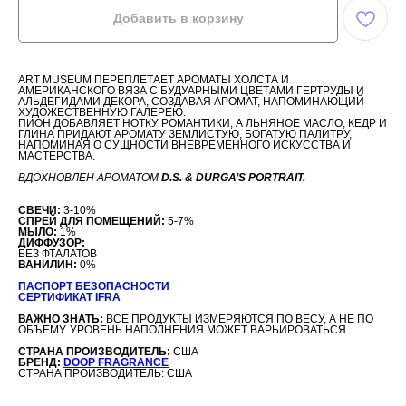
Добавить в корзину
ART MUSEUM ПЕРЕПЛЕТАЕТ АРОМАТЫ ХОЛСТА И
АМЕРИКАНСКОГО ВЯЗА С БУДУАРНЫМИ ЦВЕТАМИ ГЕРТРУДЫ И
АЛЬДЕГИДАМИ ДЕКОРА, СОЗДАВАЯ АРОМАТ, НАПОМИНАЮЩИЙ
ХУДОЖЕСТВЕННУЮ ГАЛЕРЕЮ.
ПИОН ДОБАВЛЯЕТ НОТКУ РОМАНТИКИ, А ЛЬНЯНОЕ МАСЛО, КЕДР И
ГЛИНА ПРИДАЮТ АРОМАТУ ЗЕМЛИСТУЮ, БОГАТУЮ ПАЛИТРУ,
НАПОМИНАЯ О СУЩНОСТИ ВНЕВРЕМЕННОГО ИСКУССТВА И
МАСТЕРСТВА.
ВДОХНОВЛЕН АРОМАТОМ
D.S. & DURGA’S PORTRAIT.
СВЕЧИ:
3-10%
СПРЕЙ ДЛЯ ПОМЕЩЕНИЙ:
5-7%
МЫЛО:
1%
ДИФФУЗОР:
БЕЗ ФТАЛАТОВ
ВАНИЛИН:
0%
ПАСПОРТ БЕЗОПАСНОСТИ
СЕРТИФИКАТ IFRA
ВАЖНО ЗНАТЬ:
ВСЕ ПРОДУКТЫ ИЗМЕРЯЮТСЯ ПО ВЕСУ, А НЕ ПО
ОБЪЕМУ. УРОВЕНЬ НАПОЛНЕНИЯ МОЖЕТ ВАРЬИРОВАТЬСЯ.
СТРАНА ПРОИЗВОДИТЕЛЬ:
США
БРЕНД:
DOOP FRAGRANCE
СТРАНА ПРОИЗВОДИТЕЛЬ: США