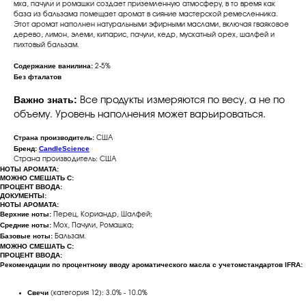
мха, пачули и ромашки создает приземленную атмосферу, в то время как
база из бальзама помещает аромат в сияние мастерской ремесленника.
Этот аромат наполнен натуральными эфирными маслами, включая гваяковое
дерево, лимон, элеми, кипарис, пачули, кедр, мускатный орех, шалфей и
пихтовый бальзам.
Содержание ванилина:
2-5%
Без фталатов
Важно знать:
Все продукты измеряются по весу, а не по
объему. Уровень наполнения может варьироваться.
Страна производитель:
США
Бренд:
CandleScience
Страна производитель: США
НОТЫ АРОМАТА:
МОЖНО СМЕШАТЬ С:
ПРОЦЕНТ ВВОДА:
ДОКУМЕНТЫ:
НОТЫ АРОМАТА:
Верхние ноты:
Перец, Кориандр, Шалфей;
Средние ноты:
Мох, Пачули, Ромашка;
Базовые ноты:
Бальзам.
МОЖНО СМЕШАТЬ С:
ПРОЦЕНТ ВВОДА:
Рекомендации по процентному вводу ароматического масла с учетомстандартов IFRA:
Свечи
(категория 12): 3.0% - 10.0%