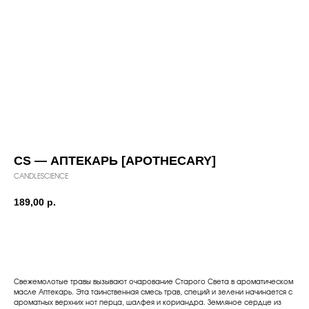
CS — АПТЕКАРЬ [APOTHECARY]
CANDLESCIENCE
189,00
р.
Добавить в корзину
Свежемолотые травы вызывают очарование Старого Света в ароматическом
масле Аптекарь. Эта таинственная смесь трав, специй и зелени начинается с
ароматных верхних нот перца, шалфея и кориандра. Земляное сердце из