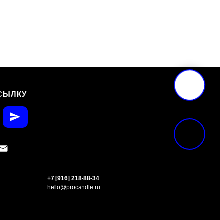
СЫЛКУ
+7 [916] 218-88-34
hello@procandle.ru