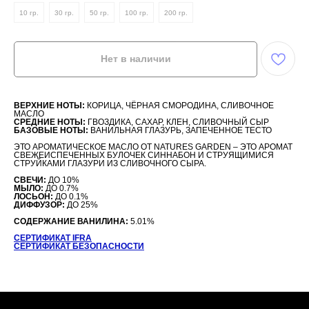
10 гр.
30 гр.
50 гр.
100 гр.
200 гр.
Нет в наличии
ВЕРХНИЕ НОТЫ:
КОРИЦА, ЧЁРНАЯ СМОРОДИНА, СЛИВОЧНОЕ
МАСЛО
СРЕДНИЕ НОТЫ:
ГВОЗДИКА, САХАР, КЛЕН, СЛИВОЧНЫЙ СЫР
БАЗОВЫЕ НОТЫ:
ВАНИЛЬНАЯ ГЛАЗУРЬ, ЗАПЕЧЕННОЕ ТЕСТО
ЭТО АРОМАТИЧЕСКОЕ МАСЛО ОТ NATURES GARDEN – ЭТО АРОМАТ
СВЕЖЕИСПЕЧЕННЫХ БУЛОЧЕК СИННАБОН И СТРУЯЩИМИСЯ
СТРУЙКАМИ ГЛАЗУРИ ИЗ СЛИВОЧНОГО СЫРА.
СВЕЧИ:
ДО 10%
МЫЛО:
ДО 0.7%
ЛОСЬОН:
ДО 0.1%
ДИФФУЗОР:
ДО 25%
СОДЕРЖАНИЕ ВАНИЛИНА:
5.01%
СЕРТИФИКАТ IFRA
СЕРТИФИКАТ БЕЗОПАСНОСТИ