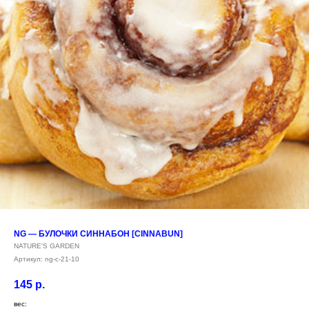
NG — БУЛОЧКИ СИННАБОН [CINNABUN]
NATURE'S GARDEN
Артикул:
ng-c-21-10
145
р.
вес: