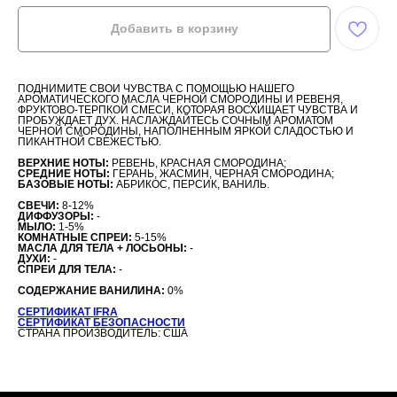
Добавить в корзину
ПОДНИМИТЕ СВОИ ЧУВСТВА С ПОМОЩЬЮ НАШЕГО
АРОМАТИЧЕСКОГО МАСЛА ЧЕРНОЙ СМОРОДИНЫ И РЕВЕНЯ,
ФРУКТОВО-ТЕРПКОЙ СМЕСИ, КОТОРАЯ ВОСХИЩАЕТ ЧУВСТВА И
ПРОБУЖДАЕТ ДУХ. НАСЛАЖДАЙТЕСЬ СОЧНЫМ АРОМАТОМ
ЧЕРНОЙ СМОРОДИНЫ, НАПОЛНЕННЫМ ЯРКОЙ СЛАДОСТЬЮ И
ПИКАНТНОЙ СВЕЖЕСТЬЮ.
ВЕРХНИЕ НОТЫ:
РЕВЕНЬ, КРАСНАЯ СМОРОДИНА;
СРЕДНИЕ НОТЫ:
ГЕРАНЬ, ЖАСМИН, ЧЕРНАЯ СМОРОДИНА;
БАЗОВЫЕ НОТЫ:
АБРИКОС, ПЕРСИК, ВАНИЛЬ.
СВЕЧИ:
8-12%
ДИФФУЗОРЫ:
-
МЫЛО:
1-5%
КОМНАТНЫЕ СПРЕИ:
5-15%
МАСЛА ДЛЯ ТЕЛА + ЛОСЬОНЫ:
-
ДУХИ:
-
СПРЕИ ДЛЯ ТЕЛА:
-
СОДЕРЖАНИЕ ВАНИЛИНА:
0%
СЕРТИФИКАТ IFRA
СЕРТИФИКАТ БЕЗОПАСНОСТИ
СТРАНА ПРОИЗВОДИТЕЛЬ: США