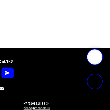
СЫЛКУ
+7 [916] 218-88-34
hello@procandle.ru