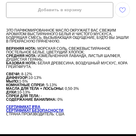
Добавить в корзину
ЭТО ПАРФЮМИРОВАННОЕ МАСЛО ОКРУЖАЕТ ВАС СВЕЖИМ
АРОМАТОМ ВЫСТИРАННОГО БЕЛЬЯ И ЧИСТОГО МУСКУСА,
БОДРЯЩАЯ СМЕСЬ, ВЫЗЫВАЮЩАЯ ОЩУЩЕНИЕ, БУДТО ВЫ ЗАШЛИ
В ПРЕКРАСНУЮ ПРАЧЕЧНУЮ.
ВЕРХНЯЯ НОТА:
МОРСКАЯ СОЛЬ, СВЕЖЕВЫСТИРАННОЕ
ПОСТЕЛЬНОЕ БЕЛЬЕ, ЦВЕТУЩИЙ ХЛОПОК;
СРЕДНЯЯ НОТА:
ИЗМЕЛЬЧЕННАЯ ЛАВАНДА, ЛИСТЬЯ ШАЛФЕЯ,
ДУШИСТАЯ ГЕРАНЬ;
БАЗОВАЯ НОТА:
БЕЛАЯ ДРЕВЕСИНА, ВОЗДУШНЫЙ МУСКУС, КОРА
ГРЕЙПФРУТА.
СВЕЧИ:
8-12%
ДИФФУЗОР:
10-13%
МЫЛО:
1-5%
КОМНАТНЫЕ СПРЕИ:
5-13%
МАСЛА ДЛЯ ТЕЛА + ЛОСЬОНЫ:
0,50-3%
ДУХИ:
10-13%
СПРЕИ ДЛЯ ТЕЛА:
-
СОДЕРЖАНИЕ ВАНИЛИНА:
0%
СЕРТИФИКАТ IFRA
СЕРТИФИКАТ БЕЗОПАСНОСТИ
СТРАНА ПРОИЗВОДИТЕЛЬ: США