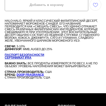
Добавить в корзину
HALO-HALO, ЯРКИЙ И КЛАССИЧЕСКИЙ ФИЛИППИНСКИЙ ДЕСЕРТ,
НАПОМИНАЕТ МОРОЖЕНОЕ-САНДЕЙ. ЕГО НАЗВАНИЕ
ПЕРЕВОДИТСЯ КАК «СМЕШАТЬ СМЕСЬ», ЧТО УДАЧНО ОТРАЖАЕТ
СМЕСЬ РАЗЛИЧНЫХ ФИЛИППИНСКИХ ИНГРЕДИЕНТОВ, КОТОРЫЕ
СМЕШИВАЮТСЯ ПРИ УПОТРЕБЛЕНИИ. ЭТОТ ВОСХИТИТЕЛЬНЫЙ
ДЕСЕРТ ОБЫЧНО СОСТОИТ ИЗ ЛЕДЯНОЙ СТРУЖКИ, СГУЩЕННОГО
МОЛОКА, КОКОСА, ДЖЕКФРУТА, САГО И ГУЛАМАНА, СЛАДКОГО
ЖЕЛЕ, УВЕНЧАННОГО ШАРИКОМ МОРОЖЕНОГО УБЭ.
СВЕЧИ:
3-10%
ДИФФУЗОР:
MMB, AUGEO ДО 25%
ПАСПОРТ БЕЗОПАСНОСТИ
СЕРТИФИКАТ IFRA
ВАЖНО ЗНАТЬ:
ВСЕ ПРОДУКТЫ ИЗМЕРЯЮТСЯ ПО ВЕСУ, А НЕ ПО
ОБЪЕМУ. УРОВЕНЬ НАПОЛНЕНИЯ МОЖЕТ ВАРЬИРОВАТЬСЯ.
СТРАНА ПРОИЗВОДИТЕЛЬ:
США
БРЕНД:
DOOP FRAGRANCE
СТРАНА ПРОИЗВОДИТЕЛЬ: США