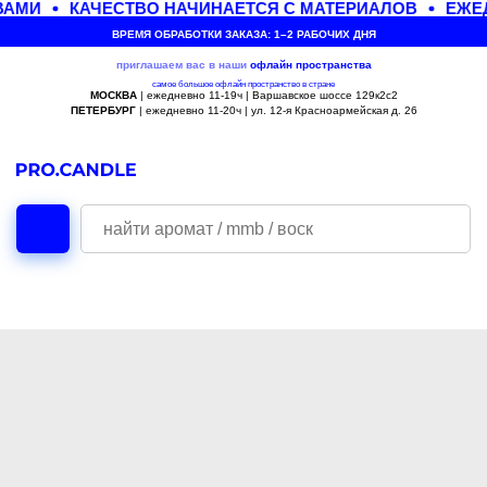
ВАМИ
КАЧЕСТВО НАЧИНАЕТСЯ С МАТЕРИАЛОВ
ЕЖЕД
ВРЕМЯ ОБРАБОТКИ ЗАКАЗА: 1–2 РАБОЧИХ ДНЯ
приглашаем вас в наши
офлайн
пространства
самое большое офлайн пространство в стране
МОСКВА
| ежедневно 11-19ч | Варшавское шоссе 129к2с2
ПЕТЕРБУРГ
| ежедневно 11-20ч | ул. 12-я Красноармейская д. 26