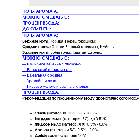
НОТЫ АРОМАТА:
МОЖНО СМЕШАТЬ С:
ПРОЦЕНТ ВВОДА:
ДОКУМЕНТЫ:
НОТЫ АРОМАТА:
Корица, Перец горошком;
Верхние ноты:
Сливки, Черный кардамон, Имбирь;
Средние ноты:
Бобы тонка, Каштан, Дерево.
Базовые ноты:
МОЖНО СМЕШАТЬ С:
— Имбирное печенье с глазурью
— Ванильный гоголь-моголь
— Ванильная орхидея
— Урожайная луна
— Рисовое молоко и овсяные хлопья
ПРОЦЕНТ ВВОДА:
Рекомендации по процентному вводу ароматического масла 
(категория 12): 3.0% - 10.0%
Свечи
(категория 5C): до 3.51%
Твердое мыло
(категория 9): 0.5% - 6.0%
Жидкое мыло
(категория 5A): 0.5% - 2.0%
Лосьон
(категория 10A):
Диффузоры