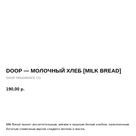
DOOP — МОЛОЧНЫЙ ХЛЕБ [MILK BREAD]
DOOP FRAGRANCE CO.
190,00
р.
Добавить в корзину
Milk Bread пахнет восхитительным, мягким и пышным белым хлебом, наполненным
богатым сливочным вкусом сладкого молока и масла.