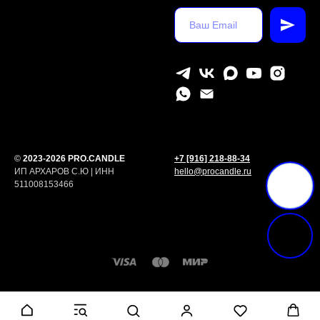
©
2023-2026 PRO.CANDLE
+7 [916] 218-88-34
ИП АРХАРОВ С.Ю | ИНН
hello@procandle.ru
511008153466
Tilda
Made on