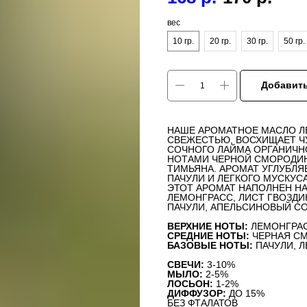
вес
10 гр.
20 гр.
30 гр.
50 гр.
Добавить
НАШЕ АРОМАТНОЕ МАСЛО Л
СВЕЖЕСТЬЮ, ВОСХИЩАЕТ ЧУ
СОЧНОГО ЛАЙМА ОРГАНИЧН
НОТАМИ ЧЕРНОЙ СМОРОДИН
ТИМЬЯНА. АРОМАТ УГЛУБЛ
ПАЧУЛИ И ЛЕГКОГО МУСКУСА
ЭТОТ АРОМАТ НАПОЛНЕН Н
ЛЕМОНГРАСС, ЛИСТ ГВОЗДИК
ПАЧУЛИ, АПЕЛЬСИНОВЫЙ СО
ВЕРХНИЕ НОТЫ:
ЛЕМОНГРАС
СРЕДНИЕ НОТЫ:
ЧЕРНАЯ СМ
БАЗОВЫЕ НОТЫ:
ПАЧУЛИ, Л
СВЕЧИ:
3-10%
МЫЛО:
2-5%
ЛОСЬОН:
1-2%
ДИФФУЗОР:
ДО 15%
БЕЗ ФТАЛАТОВ