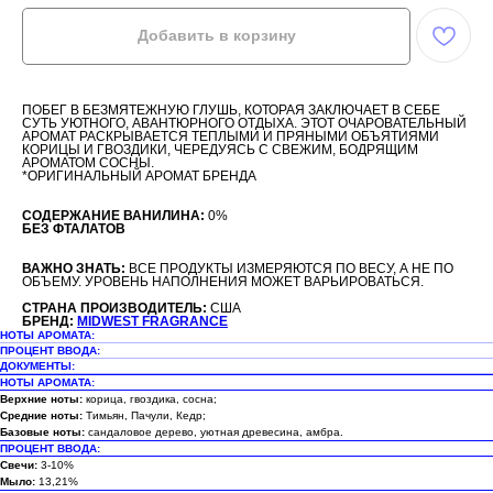
Добавить в корзину
ПОБЕГ В БЕЗМЯТЕЖНУЮ ГЛУШЬ, КОТОРАЯ ЗАКЛЮЧАЕТ В СЕБЕ
СУТЬ УЮТНОГО, АВАНТЮРНОГО ОТДЫХА. ЭТОТ ОЧАРОВАТЕЛЬНЫЙ
АРОМАТ РАСКРЫВАЕТСЯ ТЕПЛЫМИ И ПРЯНЫМИ ОБЪЯТИЯМИ
КОРИЦЫ И ГВОЗДИКИ, ЧЕРЕДУЯСЬ С СВЕЖИМ, БОДРЯЩИМ
АРОМАТОМ СОСНЫ.
*ОРИГИНАЛЬНЫЙ АРОМАТ БРЕНДА
СОДЕРЖАНИЕ ВАНИЛИНА:
0%
БЕЗ ФТАЛАТОВ
ВАЖНО ЗНАТЬ:
ВСЕ ПРОДУКТЫ ИЗМЕРЯЮТСЯ ПО ВЕСУ, А НЕ ПО
ОБЪЕМУ. УРОВЕНЬ НАПОЛНЕНИЯ МОЖЕТ ВАРЬИРОВАТЬСЯ.
СТРАНА ПРОИЗВОДИТЕЛЬ:
США
БРЕНД:
MIDWEST FRAGRANCE
НОТЫ АРОМАТА:
ПРОЦЕНТ ВВОДА:
ДОКУМЕНТЫ:
НОТЫ АРОМАТА:
Верхние ноты:
корица, гвоздика, сосна;
Средние ноты:
Тимьян, Пачули, Кедр;
Базовые ноты:
сандаловое дерево, уютная древесина, амбра.
ПРОЦЕНТ ВВОДА:
Свечи:
3-10%
Мыло:
13,21%