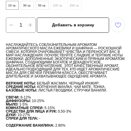
10 гр.
30 гр.
50 гр.
100 гр.
200 гр.
Добавить в корзину
НАСЛАЖДАЙТЕСЬ СОБЛАЗНИТЕЛЬНЫМ АРОМАТОМ
АРОМАТИЧЕСКОГО МАСЛА ЕЖЕВИКИ И ШАФРАНА — РОСКОШНОЙ
СМЕСИ, КОТОРАЯ ОЧАРОВЫВАЕТ ЧУВСТВА И ПЕРЕНОСИТ ВАС В
МИР НАСЛАЖДЕНИЯ. ПОЧУВСТВУЙТЕ СЛАДКИЕ И ТЕРПКИЕ НОТЫ
ЕЖЕВИКИ, ДОПОЛНЕННЫЕ ЭКЗОТИЧЕСКИМ И ПРЯНЫМ АРОМАТОМ
ШАФРАНА, СОЗДАЮЩИМИ БОГАТОЕ И ДЕКАДЕНТСКОЕ
ОБОНЯТЕЛЬНОЕ ВПЕЧАТЛЕНИЕ. ЭТОТ КАЧЕСТВЕННЫЙ АРОМАТ,
ИДЕАЛЬНО ПОДХОДЯЩИЙ ДЛЯ ТЕХ, КТО ИЩЕТ АРОМАТИЧЕСКИЕ
МАСЛА ДЛЯ СВЕЧЕЙ ПРЕМИУМ-КЛАССА, ОБЕСПЕЧИВАЕТ
ДЛИТЕЛЬНОЕ И ЗАХВАТЫВАЮЩЕЕ ОЩУЩЕНИЕ АРОМАТА.
ВЕРХНИЕ НОТЫ:
БЕЛЫЙ ЖАСМИН, ЧЕРНЫЙ ИНЖИР;
СРЕДНИЕ НОТЫ:
КОПЧЕНАЯ ФИАЛКА, ЧАЙ МАТЕ, ТОНКА;
БАЗОВЫЕ НОТЫ:
ЛИСТЬЯ ГВОЗДИКИ, СТРУЧКИ ВАНИЛИ.
СВЕЧИ:
8-12%
ДИФФУЗОРЫ:
10-25%
МЫЛО:
1-5%
КОМНАТНЫЕ СПРЕИ:
5-15%
СРЕДСТВА ДЛЯ ЛИЦА И РУК:
0,50-3%
ДУХИ:
10-27%
СПРЕИ ДЛЯ ТЕЛА:
-
СОДЕРЖАНИЕ ВАНИЛИНА:
2.80%