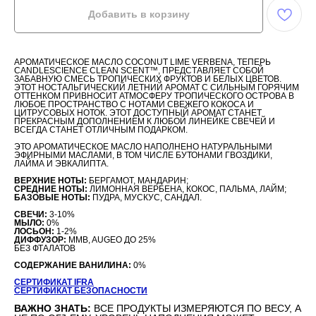
Добавить в корзину
АРОМАТИЧЕСКОЕ МАСЛО COCONUT LIME VERBENA, ТЕПЕРЬ
CANDLESCIENCE CLEAN SCENT™, ПРЕДСТАВЛЯЕТ СОБОЙ
ЗАБАВНУЮ СМЕСЬ ТРОПИЧЕСКИХ ФРУКТОВ И БЕЛЫХ ЦВЕТОВ.
ЭТОТ НОСТАЛЬГИЧЕСКИЙ ЛЕТНИЙ АРОМАТ С СИЛЬНЫМ ГОРЯЧИМ
ОТТЕНКОМ ПРИВНОСИТ АТМОСФЕРУ ТРОПИЧЕСКОГО ОСТРОВА В
ЛЮБОЕ ПРОСТРАНСТВО С НОТАМИ СВЕЖЕГО КОКОСА И
ЦИТРУСОВЫХ НОТОК. ЭТОТ ДОСТУПНЫЙ АРОМАТ СТАНЕТ
ПРЕКРАСНЫМ ДОПОЛНЕНИЕМ К ЛЮБОЙ ЛИНЕЙКЕ СВЕЧЕЙ И
ВСЕГДА СТАНЕТ ОТЛИЧНЫМ ПОДАРКОМ.
ЭТО АРОМАТИЧЕСКОЕ МАСЛО НАПОЛНЕНО НАТУРАЛЬНЫМИ
ЭФИРНЫМИ МАСЛАМИ, В ТОМ ЧИСЛЕ БУТОНАМИ ГВОЗДИКИ,
ЛАЙМА И ЭВКАЛИПТА.
ВЕРХНИЕ НОТЫ:
БЕРГАМОТ, МАНДАРИН;
СРЕДНИЕ НОТЫ:
ЛИМОННАЯ ВЕРБЕНА, КОКОС, ПАЛЬМА, ЛАЙМ;
БАЗОВЫЕ НОТЫ:
ПУДРА, МУСКУС, САНДАЛ.
СВЕЧИ:
3-10%
МЫЛО:
0%
ЛОСЬОН:
1-2%
ДИФФУЗОР:
MMB, AUGEO ДО 25%
БЕЗ ФТАЛАТОВ
СОДЕРЖАНИЕ ВАНИЛИНА:
0%
СЕРТИФИКАТ IFRA
СЕРТИФИКАТ БЕЗОПАСНОСТИ
ВАЖНО ЗНАТЬ:
ВСЕ ПРОДУКТЫ ИЗМЕРЯЮТСЯ ПО ВЕСУ, А