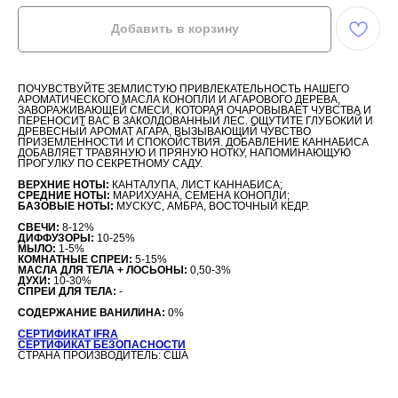
Добавить в корзину
ПОЧУВСТВУЙТЕ ЗЕМЛИСТУЮ ПРИВЛЕКАТЕЛЬНОСТЬ НАШЕГО
АРОМАТИЧЕСКОГО МАСЛА КОНОПЛИ И АГАРОВОГО ДЕРЕВА,
ЗАВОРАЖИВАЮЩЕЙ СМЕСИ, КОТОРАЯ ОЧАРОВЫВАЕТ ЧУВСТВА И
ПЕРЕНОСИТ ВАС В ЗАКОЛДОВАННЫЙ ЛЕС. ОЩУТИТЕ ГЛУБОКИЙ И
ДРЕВЕСНЫЙ АРОМАТ АГАРА, ВЫЗЫВАЮЩИЙ ЧУВСТВО
ПРИЗЕМЛЕННОСТИ И СПОКОЙСТВИЯ. ДОБАВЛЕНИЕ КАННАБИСА
ДОБАВЛЯЕТ ТРАВЯНУЮ И ПРЯНУЮ НОТКУ, НАПОМИНАЮЩУЮ
ПРОГУЛКУ ПО СЕКРЕТНОМУ САДУ.
ВЕРХНИЕ НОТЫ:
КАНТАЛУПА, ЛИСТ КАННАБИСА;
СРЕДНИЕ НОТЫ:
МАРИХУАНА, СЕМЕНА КОНОПЛИ;
БАЗОВЫЕ НОТЫ:
МУСКУС, АМБРА, ВОСТОЧНЫЙ КЕДР.
СВЕЧИ:
8-12%
ДИФФУЗОРЫ:
10-25%
МЫЛО:
1-5%
КОМНАТНЫЕ СПРЕИ:
5-15%
МАСЛА ДЛЯ ТЕЛА + ЛОСЬОНЫ:
0,50-3%
ДУХИ:
10-30%
СПРЕИ ДЛЯ ТЕЛА:
-
СОДЕРЖАНИЕ ВАНИЛИНА:
0%
СЕРТИФИКАТ IFRA
СЕРТИФИКАТ БЕЗОПАСНОСТИ
СТРАНА ПРОИЗВОДИТЕЛЬ: США