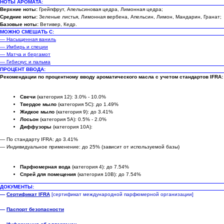
НОТЫ АРОМАТА:
Верхние ноты:
Грейпфрут, Апельсиновая цедра, Лимонная цедра;
Средние ноты:
Зеленые листья, Лимонная вербена, Апельсин, Лимон, Мандарин, Гранат;
Базовые ноты:
Ветивер, Кедр.
МОЖНО СМЕШАТЬ С:
— Насыщенная ваниль
— Имбирь и специи
— Матча и бергамот
— Гибискус и пальма
ПРОЦЕНТ ВВОДА:
Рекомендации по процентному вводу ароматического масла с учетом стандартов IFRA:
Свечи
(категория 12): 3.0% - 10.0%
Твердое мыло
(категория 5C): до 1.49%
Жидкое мыло
(категория 9): до 3.41%
Лосьон
(категория 5A): 0.5% - 2.0%
Диффузоры
(категория 10A):
— По стандарту IFRA: до 3.41%
— Индивидуальное применение: до 25% (зависит от используемой базы)
Парфюмерная вода
(категория 4): до 7.54%
Спрей для помещения
(категория 10B): до 7.54%
ДОКУМЕНТЫ:
—
Сертификат IFRA
[сертификат международной парфюмерной организации]
—
Паспорт безопасности