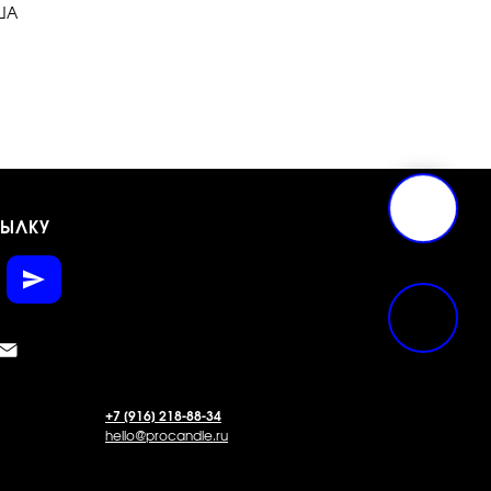
ША
СЫЛКУ
+7 [916] 218-88-34
hello@procandle.ru